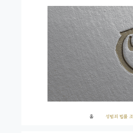
컨
텐
츠
로
건
너
뛰
기
홈
성범죄 법률 