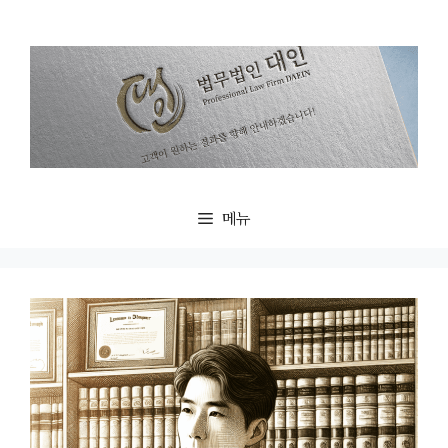
컨
텐
츠
로
건
너
뛰
기
메뉴