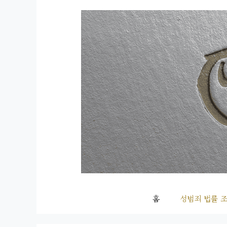
컨
텐
츠
로
건
너
뛰
기
홈
성범죄 법률 