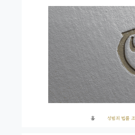
컨
텐
츠
로
건
너
뛰
기
홈
성범죄 법률 