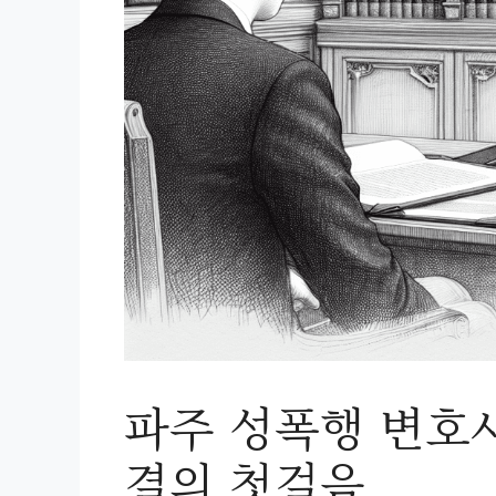
파주 성폭행 변호
결의 첫걸음