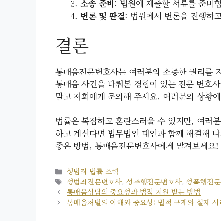
소송 준비
: 법원에 제출할 서류를 준비
변론 및 판결
: 법원에서 변론을 진행하고
결론
통매음전문변호사는 여러분의 소중한 권리를 지
통매음 사건을 다뤄본 경험이 있는 전문 변호사
말고 저희에게 문의해 주세요. 여러분의 상황에
법률은 복잡하고 혼란스러울 수 있지만, 여러분
하고 계신다면 법무법인 대인과 함께 해결해 나
좋은 방법, 통매음전문변호사에게 맡겨보세요!
카
성범죄 법률 조력
테
태
성범죄전문변호사
,
성추행전문변호사
,
성폭행전문
고
그
통매음상담의 중요성과 법적 지원 받는 방법
리
통매음처벌의 이해와 중요성: 법적 규제와 실제 사