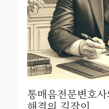
통매음전문변호사와
해결의 길잡이