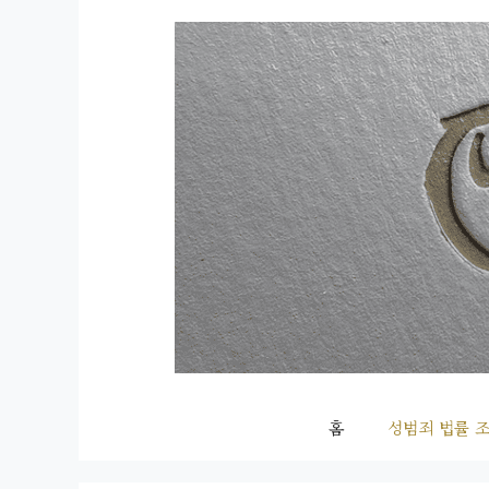
컨
텐
츠
로
건
너
뛰
기
홈
성범죄 법률 