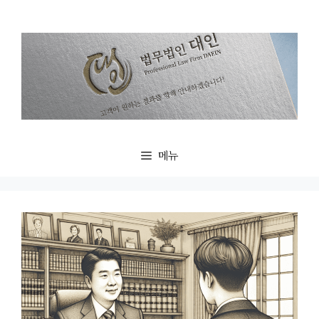
컨
텐
츠
로
건
너
뛰
기
메뉴