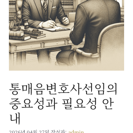
통매음변호사선임의
중요성과 필요성 안
내
2026년 04월 27일
작성자:
admin