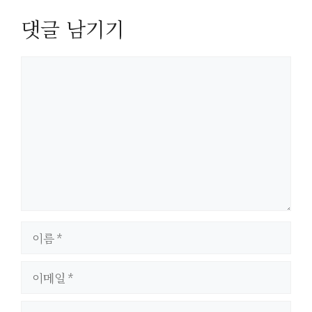
댓글 남기기
댓
글
이
름
이
메
일
웹