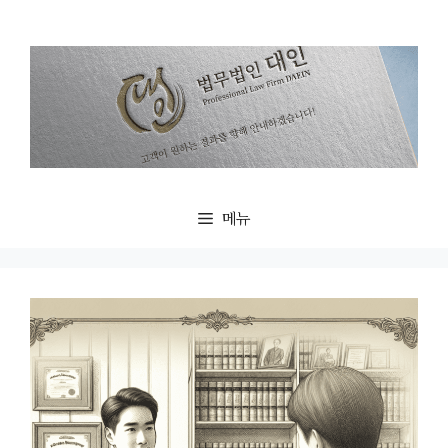
컨
텐
츠
로
건
너
뛰
기
메뉴