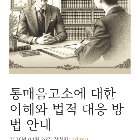
통매음고소에 대한
이해와 법적 대응 방
법 안내
2026년 04월 26일
작성자:
admin