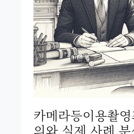
카메라등이용촬영죄
의와 실제 사례 분