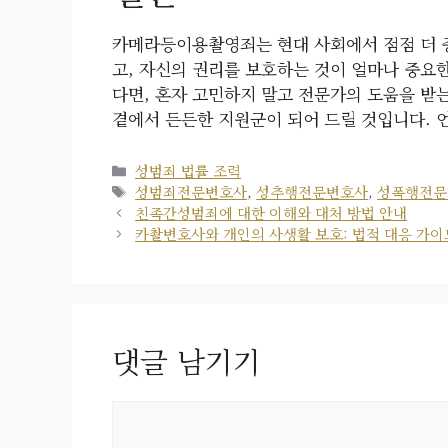
카메라등이용촬영죄는 현대 사회에서 점점 더 
고, 자신의 권리를 보호하는 것이 얼마나 중요
다면, 혼자 고민하지 말고 전문가의 도움을 받
곁에서 든든한 지원군이 되어 드릴 것입니다. 
카
성범죄 법률 조력
테
태
성범죄전문변호사
,
성추행전문변호사
,
성폭행전문
고
그
친족간성범죄에 대한 이해와 대처 방법 안내
리
카촬변호사와 개인의 사생활 보호: 법적 대응 가이
댓글 남기기
댓
글