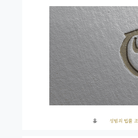
컨
텐
츠
로
건
너
뛰
기
홈
성범죄 법률 