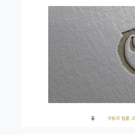
컨
텐
츠
로
건
너
뛰
기
홈
성범죄 법률 