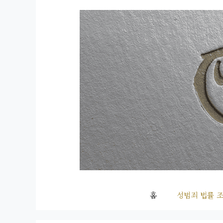
컨
텐
츠
로
건
너
뛰
기
홈
성범죄 법률 