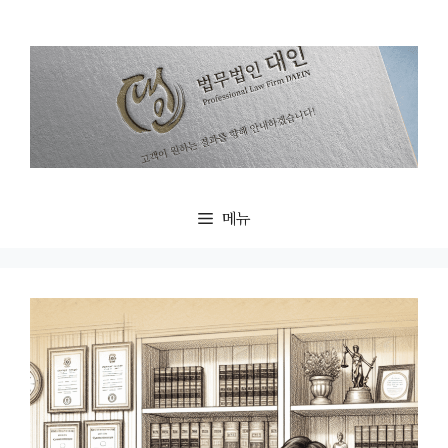
컨
텐
츠
로
건
너
뛰
기
메뉴