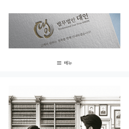
컨
텐
츠
로
건
너
뛰
기
메뉴