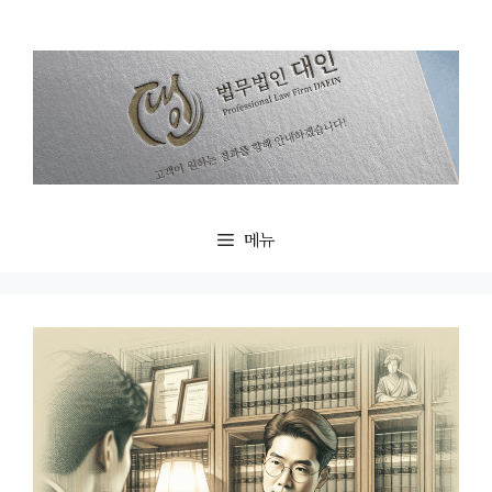
컨
텐
츠
로
건
너
뛰
기
메뉴