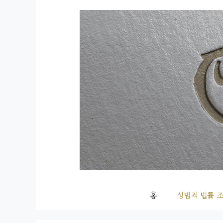
컨
텐
츠
로
건
너
뛰
기
홈
성범죄 법률 