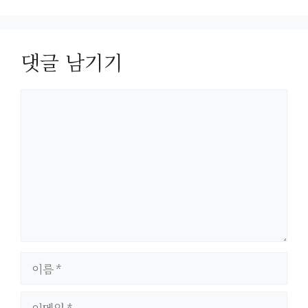
댓글 남기기
댓
글
이
름
이