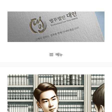
컨
텐
츠
로
건
너
뛰
기
메뉴