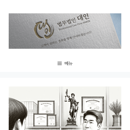
컨
텐
츠
로
건
너
뛰
기
메뉴