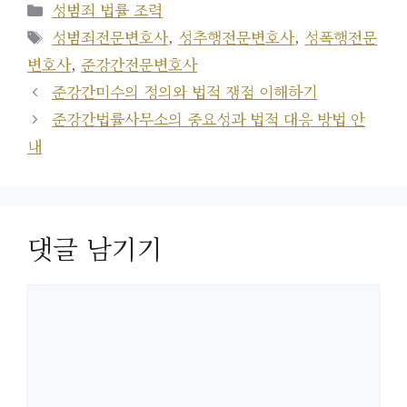
카
성범죄 법률 조력
테
태
성범죄전문변호사
,
성추행전문변호사
,
성폭행전문
고
그
변호사
,
준강간전문변호사
리
준강간미수의 정의와 법적 쟁점 이해하기
준강간법률사무소의 중요성과 법적 대응 방법 안
내
댓글 남기기
댓
글