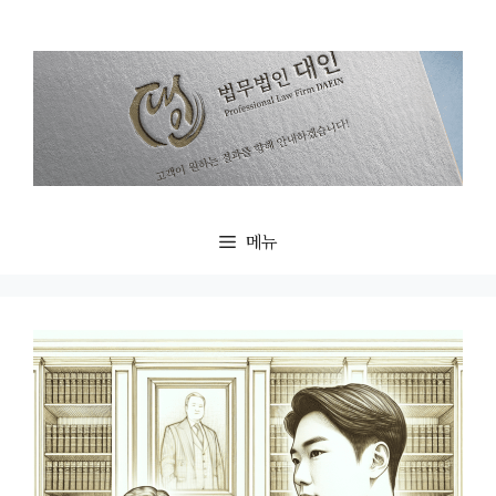
컨
텐
츠
로
건
너
뛰
기
메뉴