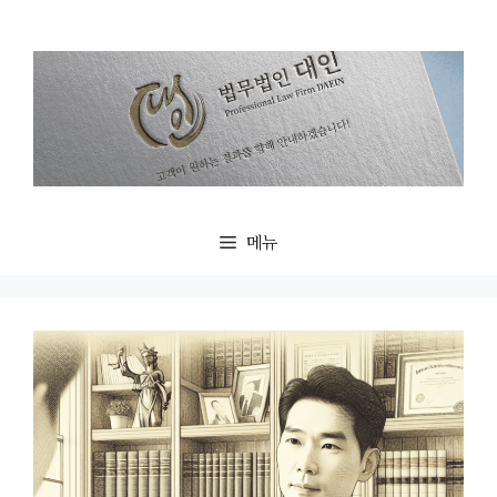
컨
텐
츠
로
건
너
뛰
기
메뉴