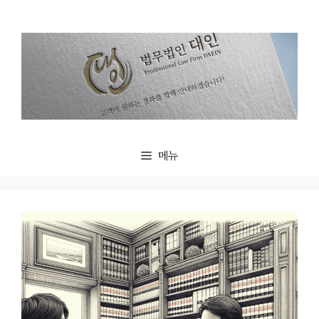
컨
텐
츠
로
건
너
뛰
기
메뉴