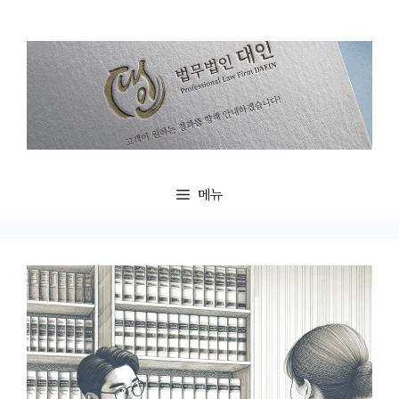
컨
텐
츠
로
건
너
뛰
기
메뉴