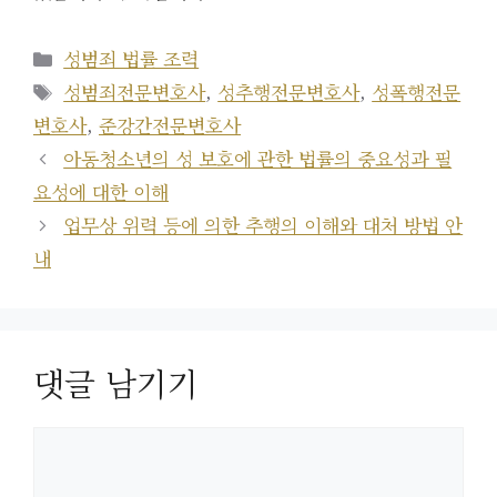
카
성범죄 법률 조력
테
태
성범죄전문변호사
,
성추행전문변호사
,
성폭행전문
고
그
변호사
,
준강간전문변호사
리
아동청소년의 성 보호에 관한 법률의 중요성과 필
요성에 대한 이해
업무상 위력 등에 의한 추행의 이해와 대처 방법 안
내
댓글 남기기
댓
글