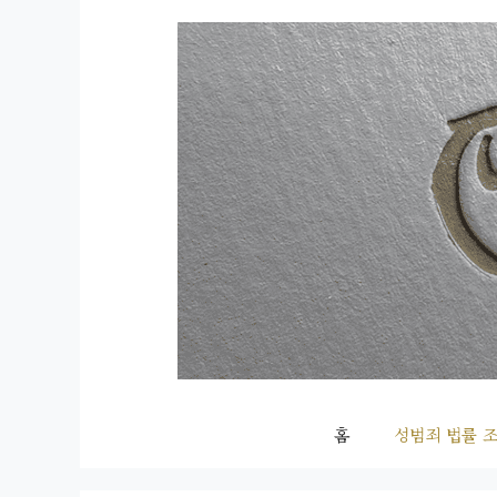
컨
텐
츠
로
건
너
뛰
기
홈
성범죄 법률 