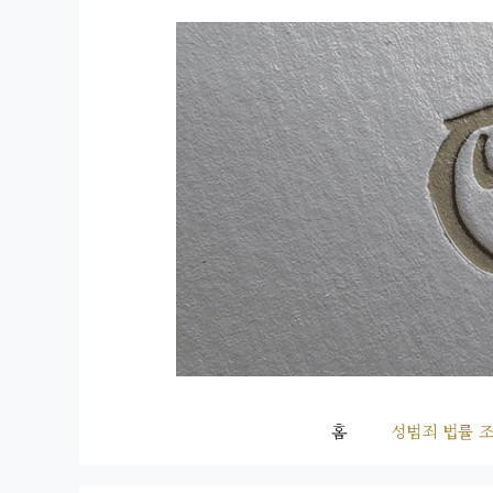
컨
텐
츠
로
건
너
뛰
기
홈
성범죄 법률 