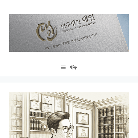
컨
텐
츠
로
건
너
뛰
기
메뉴