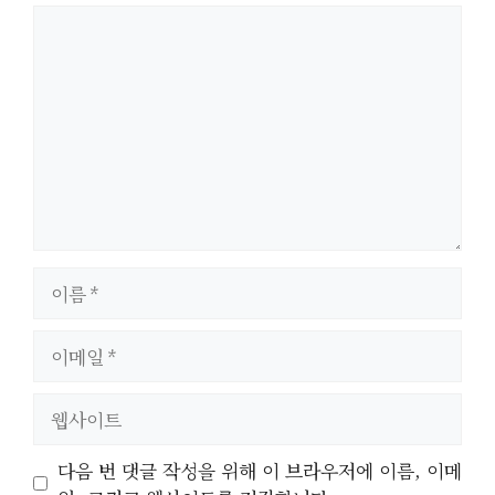
댓
글
이
름
이
메
일
웹
사
이
다음 번 댓글 작성을 위해 이 브라우저에 이름, 이메
트