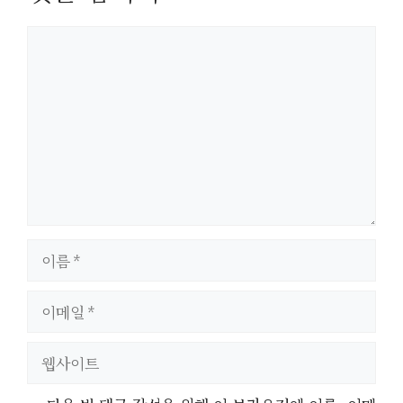
댓
글
이
름
이
메
일
웹
사
이