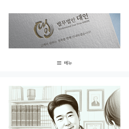
컨
텐
츠
로
건
너
뛰
기
메뉴