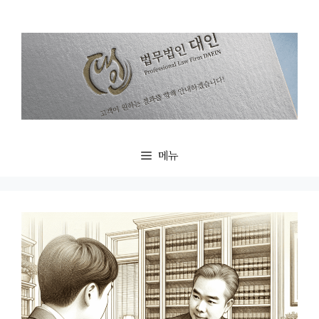
컨
텐
츠
로
건
너
뛰
기
메뉴