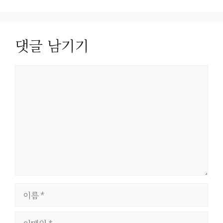
댓글 남기기
댓
글
이
름
이