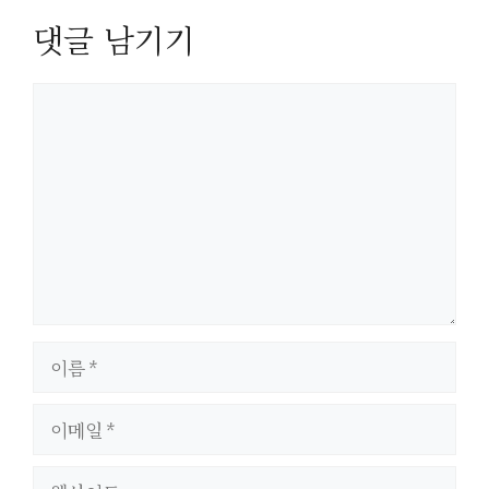
댓글 남기기
댓
글
이
름
이
메
일
웹