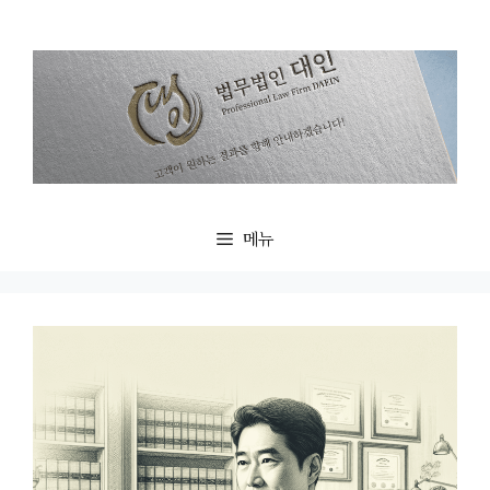
컨
텐
츠
로
건
너
뛰
기
메뉴