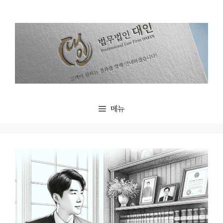
컨
텐
츠
로
건
너
뛰
기
메뉴