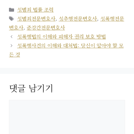
카
성범죄 법률 조력
테
태
성범죄전문변호사
,
성추행전문변호사
,
성폭행전문
고
그
변호사
,
준강간전문변호사
리
성폭행법의 이해와 피해자 권리 보호 방법
성폭행사건의 이해와 대처법: 당신이 알아야 할 모
든 것
댓글 남기기
댓
글