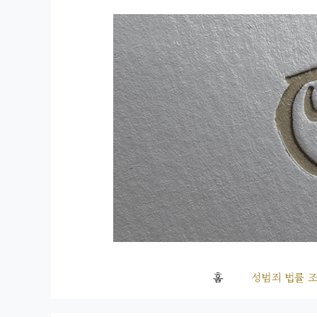
컨
텐
츠
로
건
너
뛰
기
홈
성범죄 법률 