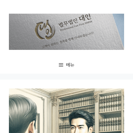
컨
텐
츠
로
건
너
뛰
기
메뉴