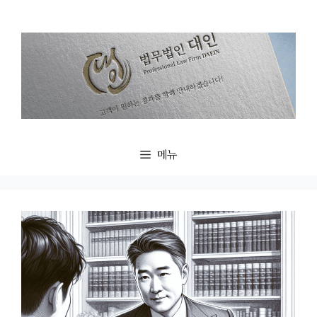
컨
텐
츠
로
건
너
뛰
기
메뉴