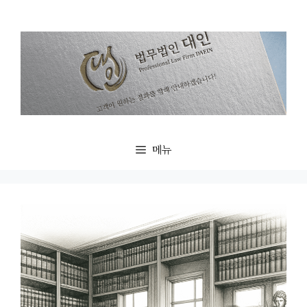
컨
텐
츠
로
건
너
뛰
기
메뉴