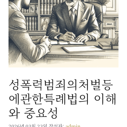
성폭력범죄의처벌등
에관한특례법의 이해
와 중요성
2026년 03월 23일
작성자:
admin