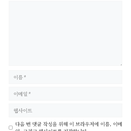
댓
글
이
름
이
메
일
웹
사
이
다음 번 댓글 작성을 위해 이 브라우저에 이름, 이메
트