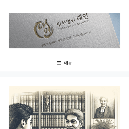
컨
텐
츠
로
건
너
뛰
기
메뉴