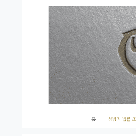
컨
텐
츠
로
건
너
뛰
기
홈
성범죄 법률 