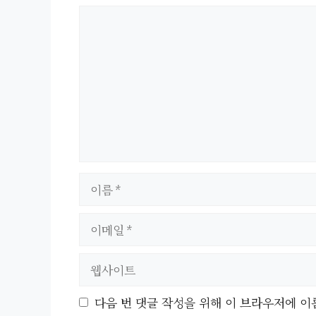
댓
글
이
름
이
메
일
웹
사
이
다음 번 댓글 작성을 위해 이 브라우저에 이
트