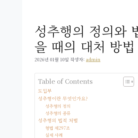
성추행의 정의와 법
을 때의 대처 방법
2026년 01월 10일
작성자:
admin
Table of Contents
도입부
성추행이란 무엇인가요?
성추행의 정의
성추행의 종류
성추행의 법적 처벌
형법 제297조
실제 사례