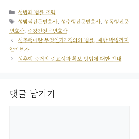
카
성범죄 법률 조력
테
태
성범죄전문변호사
,
성추행전문변호사
,
성폭행전문
고
그
변호사
,
준강간전문변호사
리
성추행이란 무엇인가? 정의와 법률, 예방 방법까지
알아보자
성추행 증거의 중요성과 확보 방법에 대한 안내
댓글 남기기
댓
글