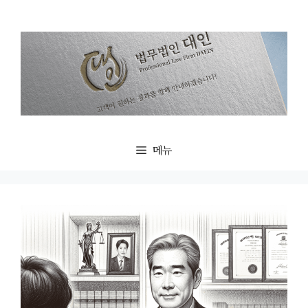
컨
텐
츠
로
건
너
뛰
기
메뉴