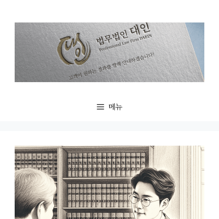
컨
텐
츠
로
건
너
뛰
기
메뉴