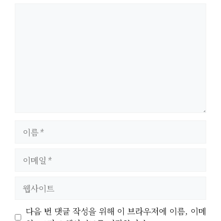
댓
글
이
름
이
메
일
웹
사
이
다음 번 댓글 작성을 위해 이 브라우저에 이름, 이메
트