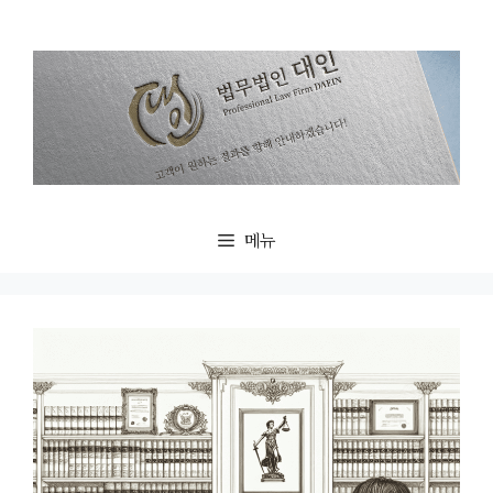
컨
텐
츠
로
건
너
뛰
기
메뉴