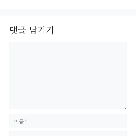
댓글 남기기
댓
글
이
름
이