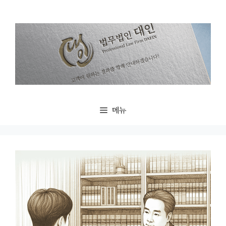
컨
텐
츠
로
건
너
뛰
기
메뉴