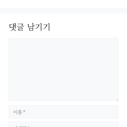
댓글 남기기
댓
글
이
름
이