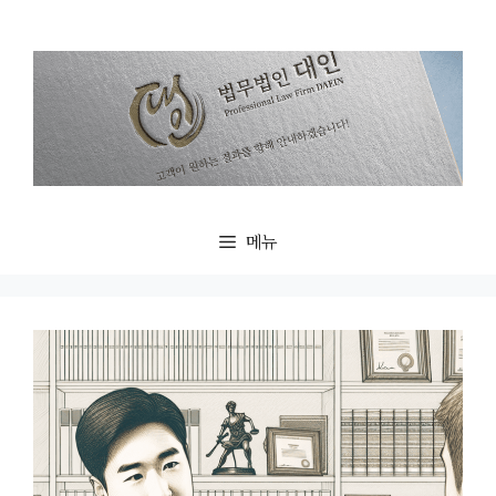
컨
텐
츠
로
건
너
뛰
기
메뉴