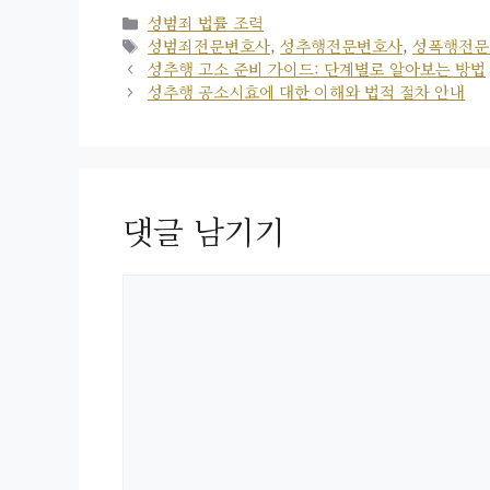
카
성범죄 법률 조력
테
태
성범죄전문변호사
,
성추행전문변호사
,
성폭행전문
고
그
성추행 고소 준비 가이드: 단계별로 알아보는 방법
리
성추행 공소시효에 대한 이해와 법적 절차 안내
댓글 남기기
댓
글