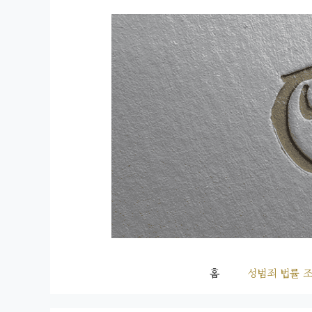
컨
텐
츠
로
건
너
뛰
기
홈
성범죄 법률 