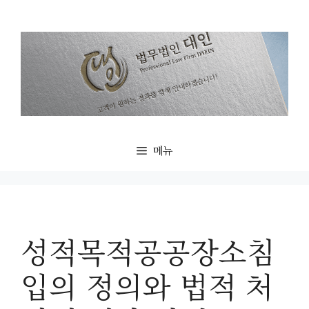
컨
텐
츠
로
건
너
뛰
기
메뉴
성적목적공공장소침
입의 정의와 법적 처