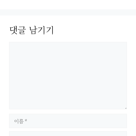
댓글 남기기
댓
글
이
름
이