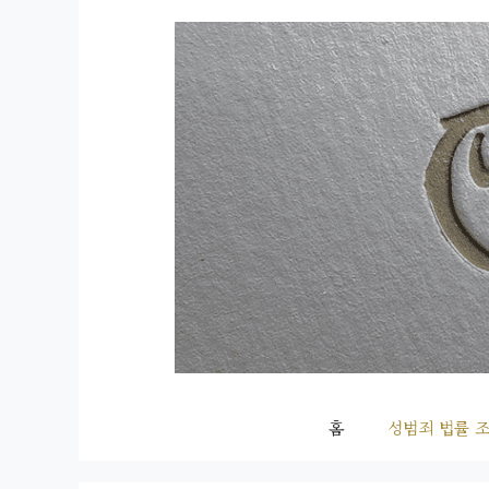
컨
텐
츠
로
건
너
뛰
기
홈
성범죄 법률 