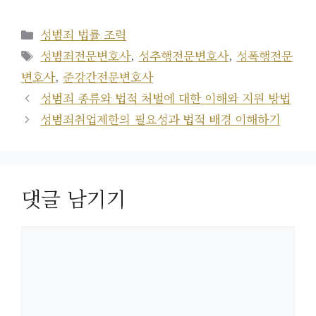
카
성범죄 법률 조력
테
태
성범죄전문변호사
,
성추행전문변호사
,
성폭행전문
고
그
변호사
,
준강간전문변호사
리
성범죄 종류와 법적 처벌에 대한 이해와 지원 방법
성범죄취업제한의 필요성과 법적 배경 이해하기
댓글 남기기
댓
글