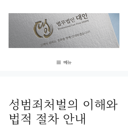
컨
텐
츠
로
건
너
뛰
기
메뉴
성범죄처벌의 이해와
법적 절차 안내