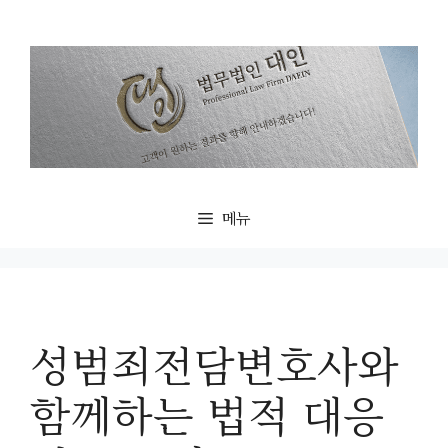
컨
텐
츠
로
건
너
뛰
기
메뉴
성범죄전담변호사와
함께하는 법적 대응