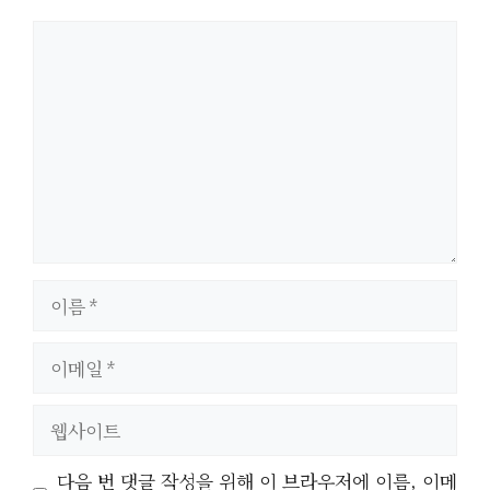
댓
글
이
름
이
메
일
웹
사
이
다음 번 댓글 작성을 위해 이 브라우저에 이름, 이메