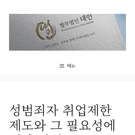
컨
텐
츠
로
건
너
뛰
기
메뉴
성범죄자 취업제한
제도와 그 필요성에