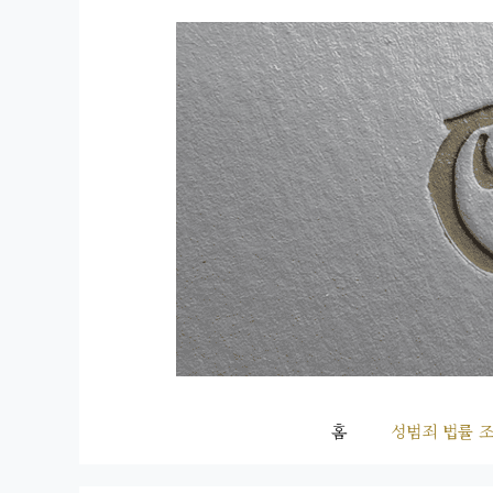
컨
텐
츠
로
건
너
뛰
기
홈
성범죄 법률 