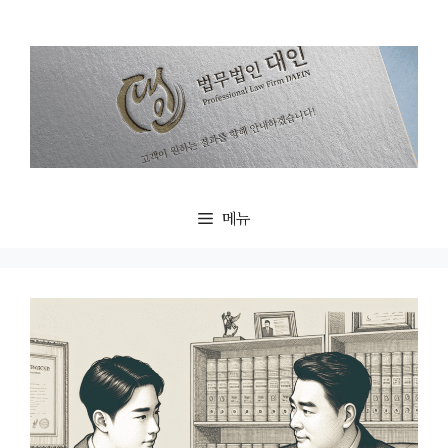
컨
텐
츠
로
건
너
뛰
기
메뉴