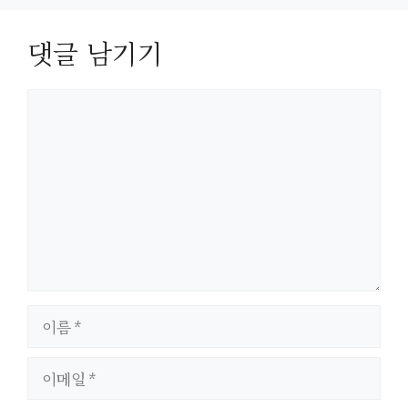
댓글 남기기
댓
글
이
름
이
메