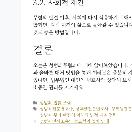
3.2. 사회적 재건
무혐의 판결 이후, 사회에 다시 적응하기 위해
합되면, 다시 이전의 삶으로 돌아갈 수 있습니
것도 좋은 방법입니다.
결론
오늘은 성범죄무혐의에 대해 알아보았습니다. 
과 올바른 대처 방법을 통해 여러분은 충분히 
있다면, 법무법인 대인의 변호사와 상담해 보시
소중한 권리를 지키세요!
카
성범죄 법률 조력
테
태
성범죄전문변호사
,
성추행전문변호사
,
성폭행전문
고
그
성범죄 무죄 판결의 이해와 법적 대응 전략
리
성범죄민사소송의 중요성과 절차 안내