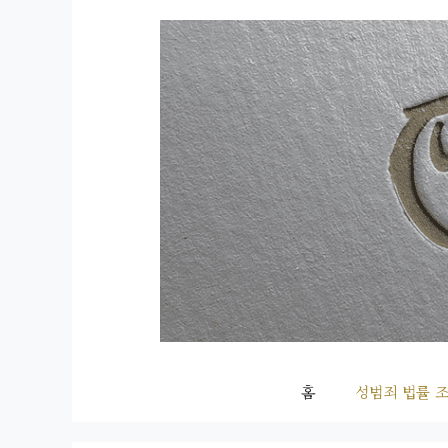
컨
텐
츠
로
건
너
뛰
기
홈
성범죄 법률 