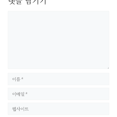
댓글 남기기
댓
글
이
름
이
메
일
웹
사