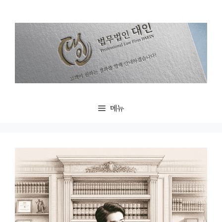
컨
텐
츠
로
건
너
뛰
기
메뉴