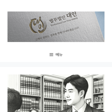
컨
텐
츠
로
건
너
뛰
기
메뉴