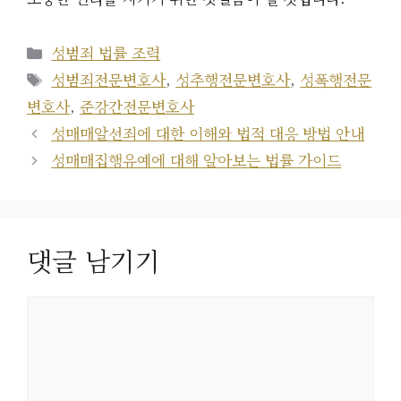
카
성범죄 법률 조력
테
태
성범죄전문변호사
,
성추행전문변호사
,
성폭행전문
고
그
변호사
,
준강간전문변호사
리
성매매알선죄에 대한 이해와 법적 대응 방법 안내
성매매집행유예에 대해 알아보는 법률 가이드
댓글 남기기
댓
글