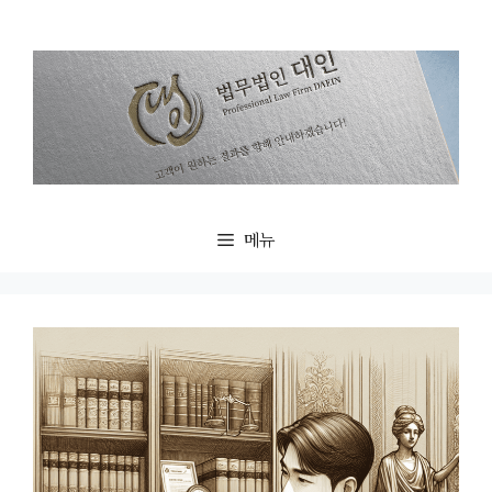
컨
텐
츠
로
건
너
뛰
기
메뉴